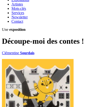
Artistes
Mots-clés
Services
Newsletter
Contact
Une
exposition
Découpe-moi des contes !
Clémentine
Sourdais