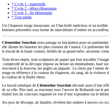
* Cycle 1 - maternelle
* Cycle 2 - début élémentaire
* Cycle 3 - fin élémentaire
* Tout public
Un Chaperon rouge insouciant, un Chat botté malicieux et un terrible 
histoires présentées sous forme de mini-théatre d’ombre en accordéon. 
Clémentine Sourdais
nous partage sa fascination pour un patrimoine li
elle illustre les histoires les plus connues de l’auteur. Ce patrimoine lit
le travail de la haute couture, hérités de sa grand-mère, ancienne coutu
Trois livres-objets, trois sculptures de papier qui font travailler l’
complexité de la découpe impose au dessin un minimalisme, basé sur des
renvoient à la douceur, les angles au piquant. Le choix par l’artiste de 
rouge en référence à la couleur du chaperon, du sang, de la violence du
la couleur de la Barbe bleue.
Le travail artistique de
Clémentine Sourdais
découle aussi d’une réfle
de sa ville. Plus tard, sa rencontre avec l’œuvre de Boltanski sur le p
réalisé lors du concours organisé en vue d’une exposition sur le thèm
Ses jeux de découpe, de lumière, révèlent des ombres à travers ces scul