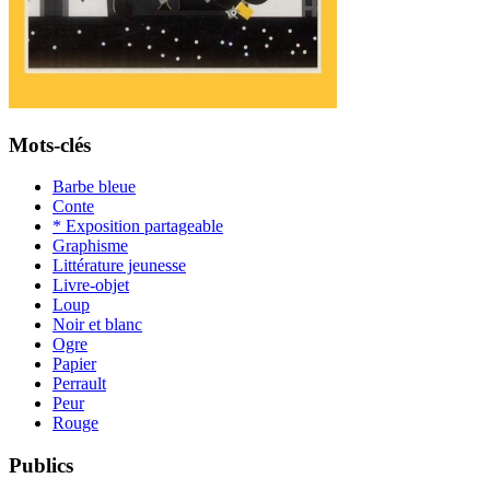
Mots-clés
Barbe bleue
Conte
* Exposition partageable
Graphisme
Littérature jeunesse
Livre-objet
Loup
Noir et blanc
Ogre
Papier
Perrault
Peur
Rouge
Publics