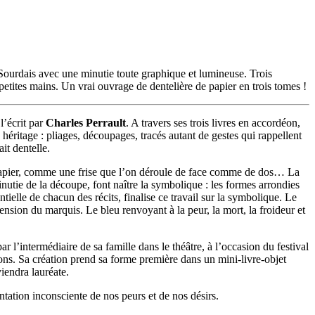
 Sourdais avec une minutie toute graphique et lumineuse. Trois
petites mains. Un vrai ouvrage de dentelière de papier en trois tomes !
l’écrit par
Charles Perrault
. A travers ses trois livres en accordéon,
 héritage : pliages, découpages, tracés autant de gestes qui rappellent
it dentelle.
 de papier, comme une frise que l’on déroule de face comme de dos… La
nutie de la découpe, font naître la symbolique : les formes arrondies
ntielle de chacun des récits, finalise ce travail sur la symbolique. Le
ension du marquis. Le bleu renvoyant à la peur, la mort, la froideur et
r l’intermédiaire de sa famille dans le théâtre, à l’occasion du festival
xions. Sa création prend sa forme première dans un mini-livre-objet
iendra lauréate.
ntation inconsciente de nos peurs et de nos désirs.