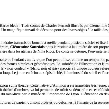
Barbe bleue ! Trois contes de Charles Perrault illustrés par Clémentine
Un magnifique travail de découpe pour des livres-objets à la taille des 
ttéraire transmis de bouche à oreille pendant plusieurs siècles et fixé à 
téraire,
Clémentine Sourdais
nous le restitue à la lumière de son propre
rière dans les ateliers de Nina Ricci. Le conte se détoure, l’ouvrage se fa
imaginaire de l’enfant : un livre que l’on peut utiliser comme un rempart
 formes simples et géométriques. La sobriété de l’illustration et la mi
la « non-couleur » (blanc, noir et gris) associé à l’unique couleur référe
 loup. Le jaune en écho aux épis de blé, la luminosité du soleil et l’asc
xion sur le théâtre. Cette native d’Avignon a été immergée très jeune, pa
etit théâtre d’ombres, va lui permettre de mûrir sa démarche et ses réfle
e du mini-livre par le musée de l’imprimerie de Lyon. Clémentine en dev
ptures de papier, qui sont projetés ou déformés, à l’image de la représe